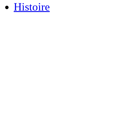
Histoire
Xnxx
ব+ল+চ+দ+চ+দ+bangladeshi
افلام
سكس
عربي
جديد
سكس
مصري
على
الفراش
مستحية
وتتناك
منتسب
عراقي
ينيج
صاحبتة
نيج
وكافي
يموت
فيلم